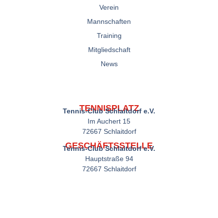
Verein
Mannschaften
Training
Mitgliedschaft
News
TENNISPLATZ
Tennis-Club Schlaitdorf e.V.
Im Auchert 15
72667 Schlaitdorf
GESCHÄFTSSTELLE
Tennis-Club Schlaitdorf e.V.
Hauptstraße 94
72667 Schlaitdorf