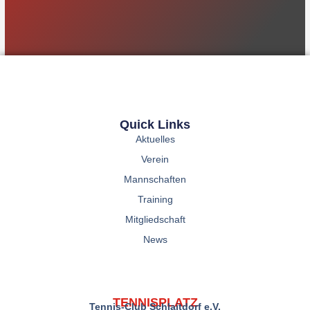
Quick Links
Aktuelles
Verein
Mannschaften
Training
Mitgliedschaft
News
TENNISPLATZ
Tennis-Club Schlaitdorf e.V.