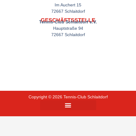
Im Auchert 15
72667 Schlaitdorf
GESCHÄFTSSTELLE
Tennis-Club Schlaitdorf e.V.
Hauptstraße 94
72667 Schlaitdorf
Copyright © 2026 Tennis-Club Schlaitdorf