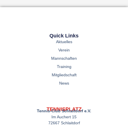
Quick Links
Aktuelles
Verein
Mannschaften
Training
Mitgliedschaft
News
TENNISPLATZ
Tennis-Club Schlaitdorf e.V.
Im Auchert 15
72667 Schlaitdorf