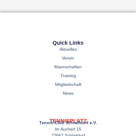
Quick Links
Aktuelles
Verein
Mannschaften
Training
Mitgliedschaft
News
TENNISPLATZ
Tennis-Club Schlaitdorf e.V.
Im Auchert 15
72667 Schlaitdorf