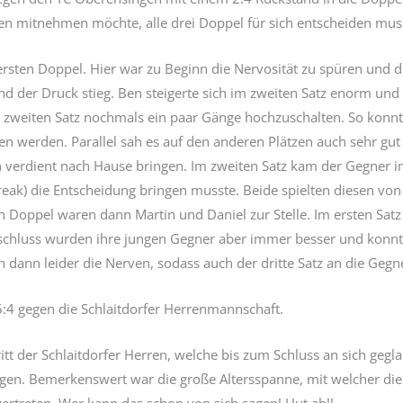
gen mitnehmen möchte, alle drei Doppel für sich entscheiden mus
sten Doppel. Hier war zu Beginn die Nervosität zu spüren und die
d der Druck stieg. Ben steigerte sich im zweiten Satz enorm und
im zweiten Satz nochmals ein paar Gänge hochzuschalten. So kon
 werden. Parallel sah es auf den anderen Plätzen auch sehr gut 
n verdient nach Hause bringen. Im zweiten Satz kam der Gegner im
break) die Entscheidung bringen musste. Beide spielten diesen v
n Doppel waren dann Martin und Daniel zur Stelle. Im ersten Satz 
nschluss wurden ihre jungen Gegner aber immer besser und konnte
 dann leider die Nerven, sodass auch der dritte Satz an die Gegn
:4 gegen die Schlaitdorfer Herrenmannschaft.
tritt der Schlaitdorfer Herren, welche bis zum Schluss an sich ge
lagen. Bemerkenswert war die große Altersspanne, mit welcher die