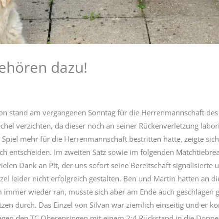
ehören dazu!
aison stand am vergangenen Sonntag für die Herrenmannschaft de
hel verzichten, da dieser noch an seiner Rückenverletzung laborie
n Spiel mehr für die Herrenmannschaft bestritten hatte, zeigte si
sich entscheiden. Im zweiten Satz sowie im folgenden Matchtiebre
elen Dank an Pit, der uns sofort seine Bereitschaft signalisierte
zel leider nicht erfolgreich gestalten. Ben und Martin hatten an 
am immer wieder ran, musste sich aber am Ende auch geschlagen ge
zen durch. Das Einzel von Silvan war ziemlich einseitig und er kon
egen den TC Oberensingen mit einem 2:4 Rückstand in die Doppel.