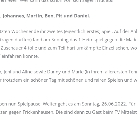
vertreten. Wer kann das schon von sich sagen! Hut ab!!
n, Johannes, Martin, Ben, Pit und Daniel.
en Wochenende ihr zweites (eigentlich erstes) Spiel. Auf der An
tragen durften) fand am Sonntag das 1.Heimspiel gegen die Mädel
Zuschauer 4 tolle und zum Teil hart umkämpfte Einzel sehen, wo
f einfahren konnte.
h, Jeni und Aline sowie Danny und Marie (in ihrem allerersten Te
r trotzdem ein schöner Tag mit schönen und fairen Spielen und w
en nun Spielpause. Weiter geht es am Sonntag, 26.06.2022. Für d
tzen gegen Frickenhausen. Die sind dann zu Gast beim TV Mittelst