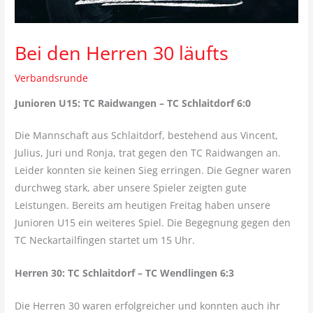
Bei den Herren 30 läufts
Verbandsrunde
Junioren U15: TC Raidwangen – TC Schlaitdorf 6:0
Die Mannschaft aus Schlaitdorf, bestehend aus Vincent,
Julius, Juri und Ronja, trat gegen den TC Raidwangen an.
Leider konnten sie keinen Sieg erringen. Die Gegner waren
durchweg stark, aber unsere Spieler zeigten gute
Leistungen. Bereits am heutigen Freitag haben unsere
Junioren U15 ein weiteres Spiel. Die Begegnung gegen den
TC Neckartailfingen startet um 15 Uhr.
Herren 30: TC Schlaitdorf – TC Wendlingen 6:3
Die Herren 30 waren erfolgreicher und konnten auch ihr