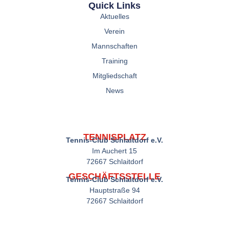
Quick Links
Aktuelles
Verein
Mannschaften
Training
Mitgliedschaft
News
TENNISPLATZ
Tennis-Club Schlaitdorf e.V.
Im Auchert 15
72667 Schlaitdorf
GESCHÄFTSSTELLE
Tennis-Club Schlaitdorf e.V.
Hauptstraße 94
72667 Schlaitdorf