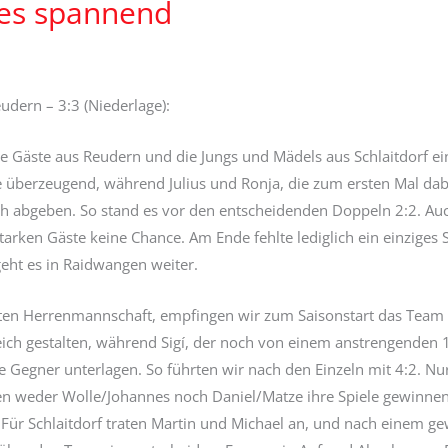
 es spannend
udern – 3:3 (Niederlage):
ie Gäste aus Reudern und die Jungs und Mädels aus Schlaitdorf e
 überzeugend, während Julius und Ronja, die zum ersten Mal dabe
h abgeben. So stand es vor den entscheidenden Doppeln 2:2. Auc
arken Gäste keine Chance. Am Ende fehlte lediglich ein einziges S
geht es in Raidwangen weiter.
ten Herrenmannschaft, empfingen wir zum Saisonstart das Team au
reich gestalten, während Sigí, der noch von einem anstrengenden
e Gegner unterlagen. So führten wir nach den Einzeln mit 4:2. Nu
ten weder Wolle/Johannes noch Daniel/Matze ihre Spiele gewinnen
. Für Schlaitdorf traten Martin und Michael an, und nach einem