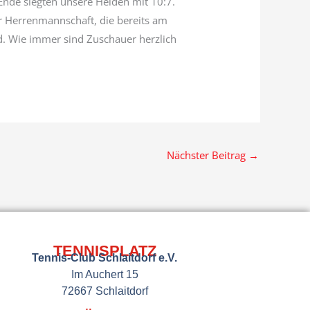
Ende siegten unsere Helden mit 10:7.
er Herrenmannschaft, die bereits am
d. Wie immer sind Zuschauer herzlich
Nächster Beitrag
→
TENNISPLATZ
Tennis-Club Schlaitdorf e.V.
Im Auchert 15
72667 Schlaitdorf