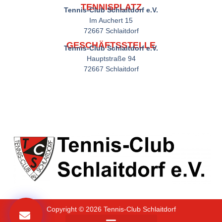
TENNISPLATZ
Tennis-Club Schlaitdorf e.V.
Im Auchert 15
72667 Schlaitdorf
GESCHÄFTSSTELLE
Tennis-Club Schlaitdorf e.V.
Hauptstraße 94
72667 Schlaitdorf
Copyright © 2026 Tennis-Club Schlaitdorf